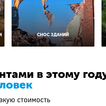
СНОС ЗДАНИЙ
М
тами в этому год
еловек
зкую стоимость