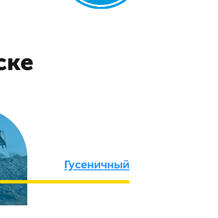
ске
Гусеничный