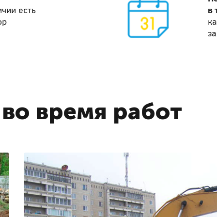
ичии есть
в 
ор
ка
за
во время работ