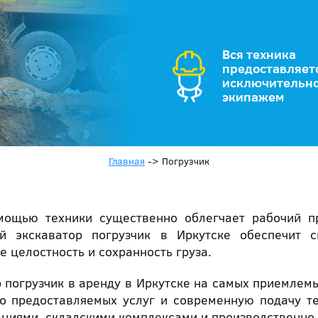
Вся техника
предоставляет
исключительно
экипажем
Главная
->
Погрузчик
мощью техники существенно облегчает рабочий пр
й экскаватор погрузчик в Иркутске обеспечит 
е целостность и сохранность груза.
 погрузчик в аренду в Иркутске на самых приемлемы
во предоставляемых услуг и современную подачу те
циями, складскими комплексами и производственно